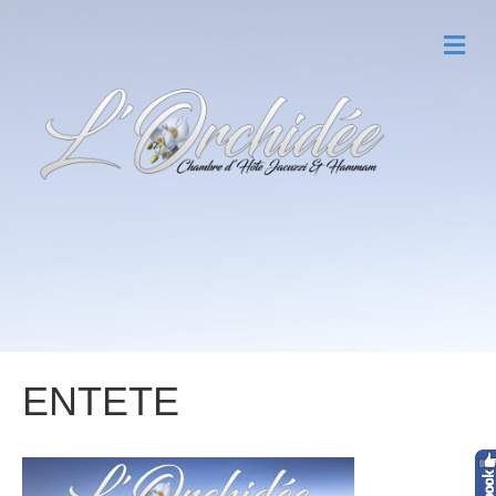
M
E
N
U
ENTETE