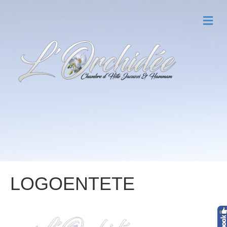
M
E
N
U
LOGOENTETE